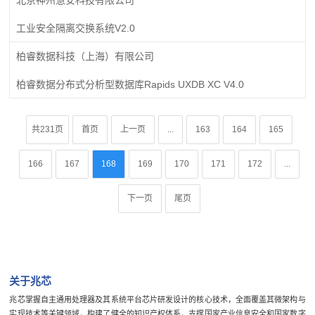
工业安全隔离交换系统V2.0
柏睿数据科技（上海）有限公司
柏睿数据分布式分析型数据库Rapids UXDB XC V4.0
共231页
首页
上一页
...
163
164
165
166
167
168
169
170
171
172
...
下一页
尾页
关于兆芯
兆芯掌握自主通用处理器及其系统平台芯片研发设计的核心技术，全面覆盖其微架构与
实现技术等关键领域，构建了健全的知识产权体系，支撑国家产业信息安全和国家数字